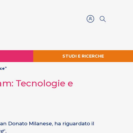
STUDI E RICERCHE
nce”
eam: Tecnologie e
 San Donato Milanese, ha riguardato il
ce
“.