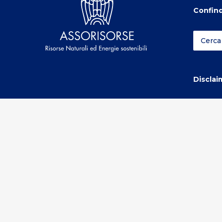
Confind
Disclai