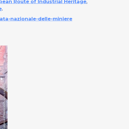
pean Route of Industrial Heritage
,
e
.
nata-nazionale-delle-miniere