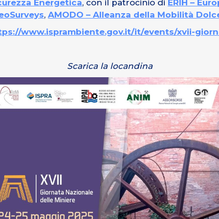
icurezza Energetica
, con il patrocinio di
ERIH – Euro
eoSurveys
,
AMODO – Alleanza della Mobilità Dolc
tps://www.isprambiente.gov.it/it/events/xvii-gior
Scarica la locandina