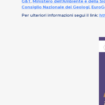
G&T
,
Ministero dell’Ambiente e della S
Consiglio Nazionale dei Geologi
,
EuroG
Per ulteriori informazioni segui il link:
ht