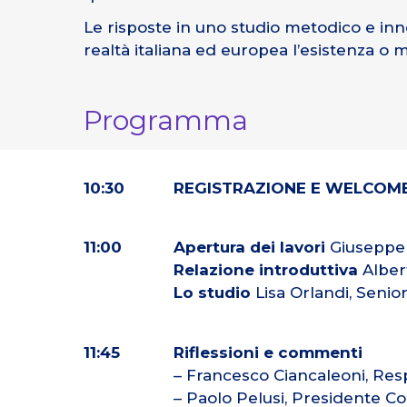
Le risposte in uno studio metodico e inno
realtà italiana ed europea l’esistenza o m
Programma
10:30
REGISTRAZIONE E WELCOM
11:00
Apertura dei lavori
Giuseppe 
Relazione introduttiva
Albert
Lo studio
Lisa Orlandi, Senio
11:45
Riflessioni e commenti
– Francesco Ciancaleoni, Resp
– Paolo Pelusi, Presidente C