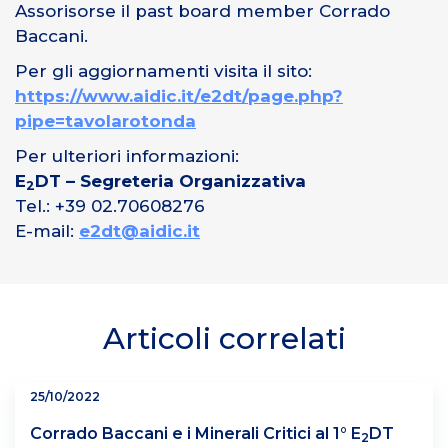
Assorisorse il past board member Corrado
Baccani.
Per gli aggiornamenti visita il sito:
https://www.aidic.it/e2dt/page.php?
pipe=tavolarotonda
Per ulteriori informazioni:
E
DT – Segreteria Organizzativa
2
Tel.: +39 02.70608276
E-mail:
e2dt@aidic.it
Articoli correlati
25/10/2022
Corrado Baccani e i Minerali Critici al 1° E
DT
2