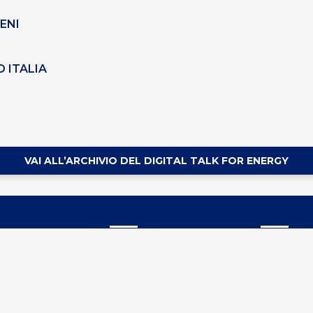
 ENI
D ITALIA
VAI ALL’ARCHIVIO DEL DIGITAL TALK FOR ENERGY
ustria Energia
Link Utili
Sitemap