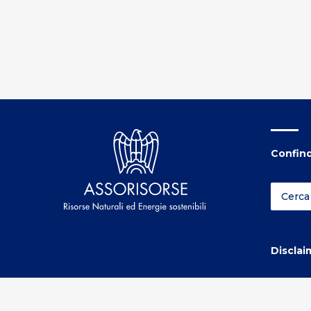
Confind
Disclai