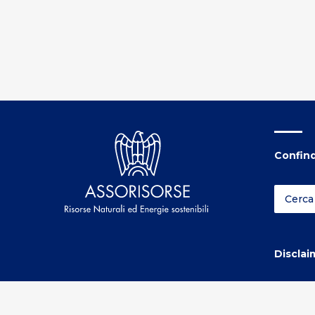
Confind
Disclai