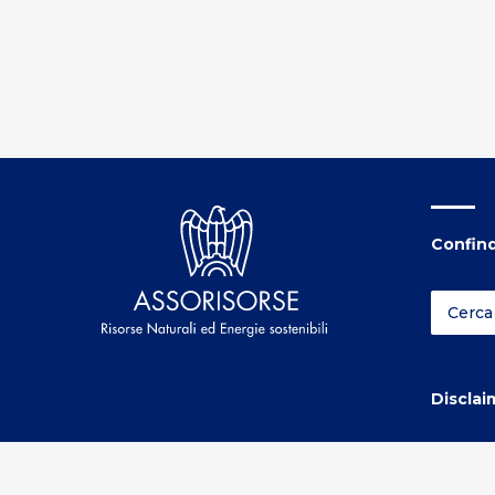
Confind
Disclai