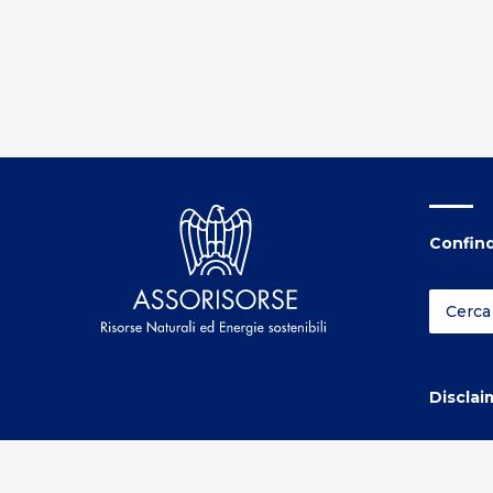
Confind
Disclai