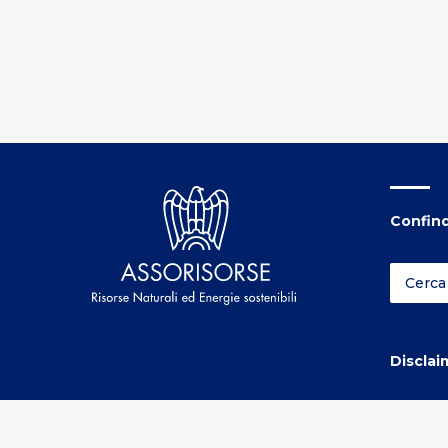
Confind
Disclai