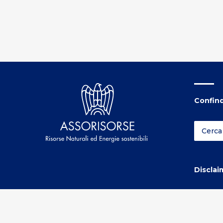
Confind
Disclai