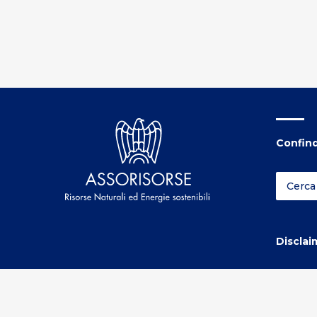
Confind
Disclai