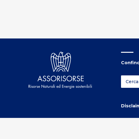
Confind
Disclai