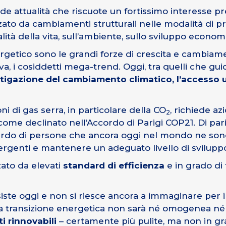
de attualità che riscuote un fortissimo interesse pr
ato da cambiamenti strutturali nelle modalità di pr
qualità della vita, sull’ambiente, sullo sviluppo econo
ergetico sono le grandi forze di crescita e cambi
iva, i cosiddetti mega-trend. Oggi, tra quelli che gu
itigazione del cambiamento climatico, l’accesso un
ni di gas serra, in particolare della CO
, richiede azi
2
 come declinato nell’Accordo di Parigi COP21. Di pa
iliardo di persone che ancora oggi nel mondo ne son
genti e mantenere un adeguato livello di sviluppo pe
zato da elevati
standard di efficienza
e in grado di 
esiste oggi e non si riesce ancora a immaginare per 
, la transizione energetica non sarà né omogenea né 
i rinnovabili
– certamente più pulite, ma non in grad