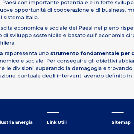
i Paesi con importante potenziale e in forte svilup
uove opportunità di cooperazione e di business, m
 sistema Italia.
 crescita economica e sociale dei Paesi nel pieno ri
o di sviluppo sostenibile e basato sull’ economia c
iliera.
ca
rappresenta uno
strumento fondamentale per di
mico e sociale. Per conseguire gli obiettivi abbiam
 oltre le divisioni, superando la demagogia e trovan
ne puntuale degli interventi avendo definito in ma
ustria Energia
Link Utili
Sitemap