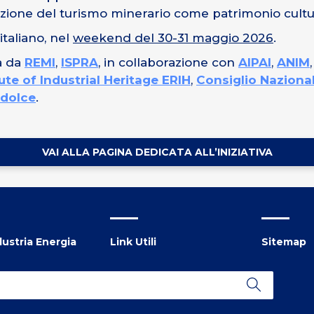
ozione del turismo minerario come patrimonio cultu
o italiano, nel
weekend del 30-31 maggio 2026
.
ta da
REMI
,
ISPRA
, in collaborazione con
AIPAI
,
ANIM
e of Industrial Heritage ERIH
,
Consiglio Naziona
 dolce
.
VAI ALLA PAGINA DEDICATA ALL’INIZIATIVA
ustria Energia
Link Utili
Sitemap