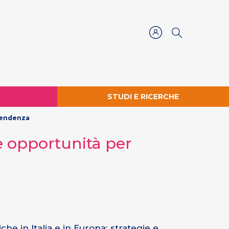
STUDI E RICERCHE
ipendenza
 e opportunità per
he in Italia e in Europa: strategie e