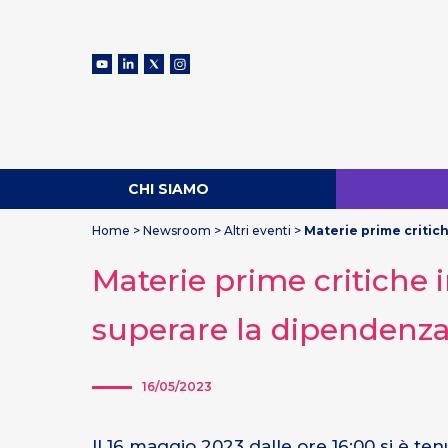
CHI SIAMO
Home
>
Newsroom
>
Altri eventi
>
Materie prime critich
Materie prime critiche i
superare la dipendenz
16/05/2023
Il 16 maggio 2023 dalle ore 16:00 si è te