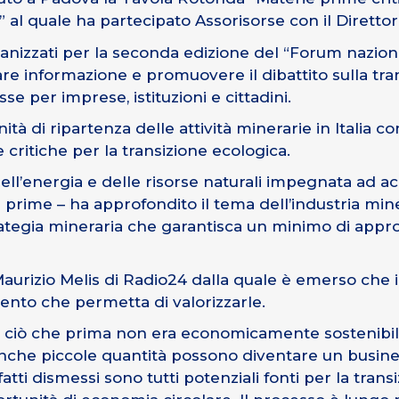
al quale ha partecipato Assorisorse con il Direttor
ganizzati per la seconda edizione del “Forum nazional
are informazione e promuovere il dibattito sulla tr
 per imprese, istituzioni e cittadini.
ità di ripartenza delle attività minerarie in Italia c
critiche per la transizione ecologica.
dell’energia e delle risorse naturali impegnata ad 
e prime – ha approfondito il tema dell’industria mine
ategia mineraria che garantisca un minimo di app
urizio Melis di Radio24 dalla quale è emerso che in 
ento che permetta di valorizzarle.
 e ciò che prima non era economicamente sostenibi
anche piccole quantità possono diventare un busine
ufatti dismessi sono tutti potenziali fonti per la trans