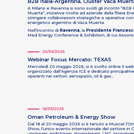
B2B Italia-Argentina, Cluster Vaca Muert
A Milano e Ravenna si sono svolti gli incontri “B2B 
Muerta”, iniziative rivolte ad aziende della filiera 
stringere collaborazioni strategiche e operative co
energetico argentino di Vaca Muerta.
Nell’incontro di
Ravenna
, la
Presidente Francesca
Med Energy Conference & Exhibition, di cui Assori
20/05/2026
Webinar Focus Mercato: TEXAS
Mercoledì 20 maggio 2026, si è svolto online il we
organizzato dall’Agenzia ICE e dedicato principalme
operanti nei settori: aerospazio, oil & gas…
18/05/2026
Oman Petroleum & Energy Show
Dal 18 al 20 maggio 2026 si è tenuto a Muscat l’
Show, l’unico evento internazionale del settore in Oma
upstream, midstream, downstream, LNG, tecnologie, 