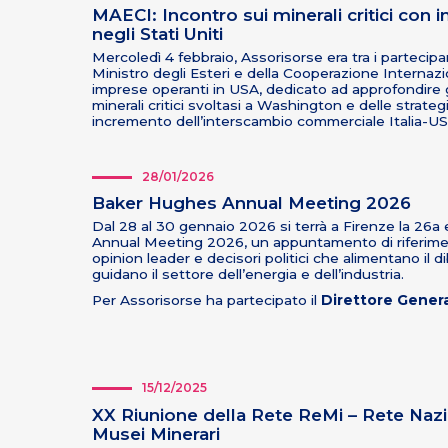
MAECI: Incontro sui minerali critici con i
negli Stati Uniti
Mercoledì 4 febbraio, Assorisorse era tra i partecipan
Ministro degli Esteri e della Cooperazione Internazi
imprese operanti in USA, dedicato ad approfondire gli
minerali critici svoltasi a Washington e delle strateg
incremento dell’interscambio commerciale Italia-U
28/01/2026
Baker Hughes Annual Meeting 2026
Dal 28 al 30 gennaio 2026 si terrà a Firenze la 26a
Annual Meeting 2026, un appuntamento di riferimen
opinion leader e decisori politici che alimentano il d
guidano il settore dell’energia e dell’industria.
Per Assorisorse ha partecipato il
Direttore Genera
15/12/2025
XX Riunione della Rete ReMi – Rete Nazi
Musei Minerari