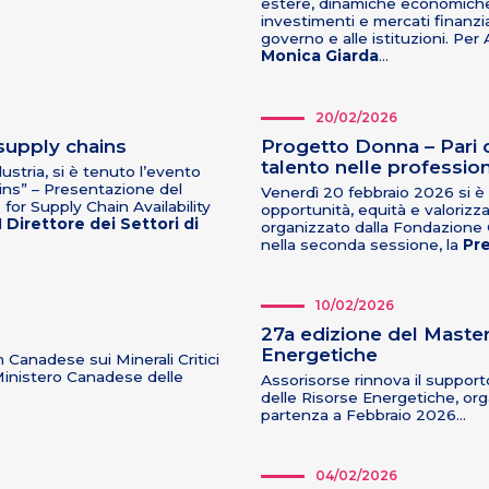
estere, dinamiche economiche 
investimenti e mercati finanziar
governo e alle istituzioni. Per
Monica Giarda
…
20/02/2026
 supply chains
Progetto Donna – Pari o
talento nelle profession
stria, si è tenuto l’evento
ains” – Presentazione del
Venerdì 20 febbraio 2026 si è
or Supply Chain Availability
opportunità, equità e valorizza
l
Direttore dei Settori di
organizzato dalla Fondazione O
nella seconda sessione, la
Pre
10/02/2026
27a edizione del Master
Energetiche
 Canadese sui Minerali Critici
 Ministero Canadese delle
Assorisorse rinnova il support
delle Risorse Energetiche, or
partenza a Febbraio 2026…
04/02/2026