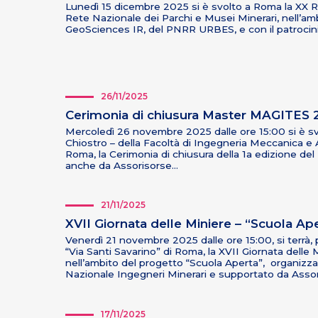
Lunedì 15 dicembre 2025 si è svolto a Roma la XX R
Rete Nazionale dei Parchi e Musei Minerari, nell’am
GeoSciences IR, del PNRR URBES, e con il patroci
26/11/2025
Cerimonia di chiusura Master MAGITES 
Mercoledì 26 novembre 2025 dalle ore 15:00 si è svo
Chiostro – della Facoltà di Ingegneria Meccanica e 
Roma, la Cerimonia di chiusura della 1a edizione d
anche da Assorisorse…
21/11/2025
XVII Giornata delle Miniere – “Scuola Ap
Venerdì 21 novembre 2025 dalle ore 15:00, si terrà,
“Via Santi Savarino” di Roma, la XVII Giornata delle 
nell’ambito del progetto “Scuola Aperta”, organiz
Nazionale Ingegneri Minerari e supportato da Asso
17/11/2025