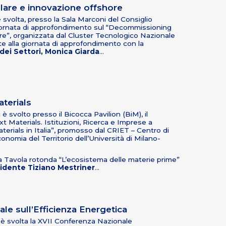
are e innovazione offshore
 svolta, presso la Sala Marconi del Consiglio
giornata di approfondimento sul “Decommissioning
re”, organizzata dal Cluster Tecnologico Nazionale
e alla giornata di approfondimento con la
dei Settori, Monica Giarda
…
terials
 svolto presso il Bicocca Pavilion (BiM), il
 Materials. Istituzioni, Ricerca e Imprese a
terials in Italia”, promosso dal
CRIET – Centro di
conomia del Territorio
dell’Università di Milano-
la Tavola rotonda “L’ecosistema delle materie prime”
idente Tiziano Mestriner
…
le sull’Efficienza Energetica
è svolta la XVII Conferenza Nazionale