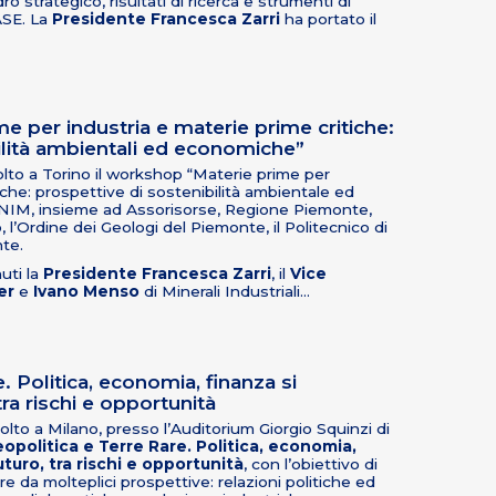
o strategico, risultati di ricerca e strumenti di
ASE. La
Presidente Francesca Zarri
ha portato il
 per industria e materie prime critiche:
ilità ambientali ed economiche”
volto a Torino il workshop “Materie prime per
tiche: prospettive di sostenibilità ambientale ed
NIM, insieme ad Assorisorse, Regione Piemonte,
, l’Ordine dei Geologi del Piemonte, il Politecnico di
te.
uti la
Presidente Francesca Zarri
, il
Vice
er
e
Ivano Menso
di Minerali Industriali…
. Politica, economia, finanza si
tra rischi e opportunità
lto a Milano, presso l’Auditorium Giorgio Squinzi di
opolitica e Terre Rare. Politica, economia,
uturo, tra rischi e opportunità
, con l’obiettivo di
are da molteplici prospettive: relazioni politiche ed