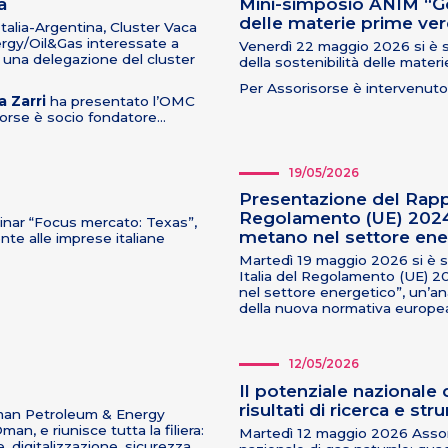
a
Mini-simposio ANIM “Go
delle materie prime ver
Italia-Argentina, Cluster Vaca
Energy/Oil&Gas interessate a
Venerdì 22 maggio 2026 si è s
n una delegazione del cluster
della sostenibilità delle mater
Per Assorisorse è intervenuto
 Zarri
ha presentato l’OMC
sorse è socio fondatore…
19/05/2026
Presentazione del Rappo
Regolamento (UE) 2024/
binar “Focus mercato: Texas”,
metano nel settore ene
nte alle imprese italiane
Martedì 19 maggio 2026 si è sv
Italia del Regolamento (UE) 2
nel settore energetico”, un’ana
della nuova normativa europe
12/05/2026
Il potenziale nazionale 
risultati di ricerca e st
Oman Petroleum & Energy
n, e riunisce tutta la filiera:
Martedì 12 maggio 2026 Assori
digitalizzazione, sicurezza,