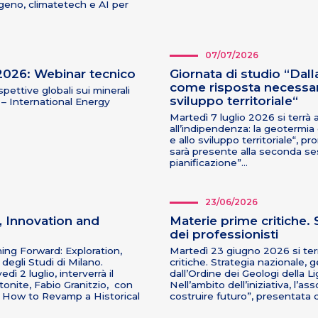
geno, climatetech e AI per
07/07/2026
l 2026: Webinar tecnico
Giornata di studio “Dall
come risposta necessari
pettive globali sui minerali
sviluppo territoriale“
 – International Energy
Martedì 7 luglio 2026 si terrà a
all’indipendenza: la geotermia
e allo sviluppo territoriale“, 
sarà presente alla seconda ses
pianificazione”…
23/06/2026
 Innovation and
Materie prime critiche. 
dei professionisti
ining Forward: Exploration,
Martedì 23 giugno 2026 si ter
degli Studi di Milano.
critiche. Strategia nazionale, 
 2 luglio, interverrà il
dall’Ordine dei Geologi della L
onite, Fabio Granitzio, con
Nell’ambito dell’iniziativa, l’a
: How to Revamp a Historical
costruire futuro”, presentata 