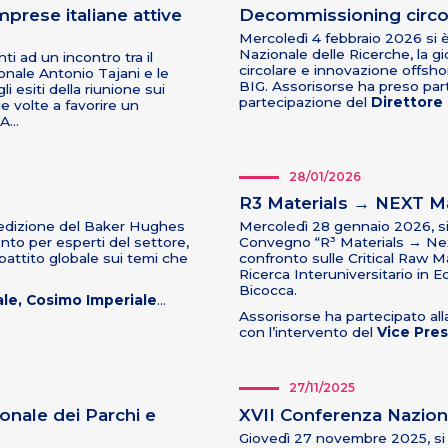
mprese italiane attive
Decommissioning circol
Mercoledì 4 febbraio 2026 si è
Nazionale delle Ricerche, la 
ti ad un incontro tra il
circolare e innovazione offsho
onale Antonio Tajani e le
BIG. Assorisorse ha preso part
 esiti della riunione sui
partecipazione del
Direttore 
ie volte a favorire un
SA…
28/01/2026
R3 Materials → NEXT Ma
 edizione del
Baker Hughes
Mercoledì 28 gennaio 2026, si è
to per esperti del settore,
Convegno “R³ Materials → Next
ibattito globale sui temi che
confronto sulle Critical Raw Ma
Ricerca Interuniversitario in E
Bicocca.
le, Cosimo Imperiale
…
Assorisorse ha partecipato al
con l’intervento del
Vice Pres
27/11/2025
onale dei Parchi e
XVII Conferenza Naziona
Giovedì 27 novembre 2025, si 