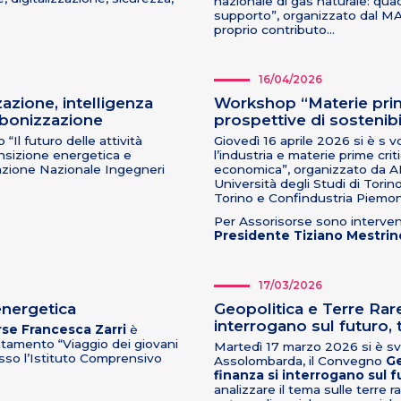
nazionale di gas naturale: quadr
supporto”, organizzato dal M
proprio contributo…
16/04/2026
zzazione, intelligenza
Workshop “Materie prime
arbonizzazione
prospettive di sostenib
Il futuro delle attività
Giovedì 16 aprile 2026 si è s 
transizione energetica e
l’industria e materie prime cri
zione Nazionale Ingegneri
economica”, organizzato da A
Università degli Studi di Torino
Torino e Confindustria Piemon
Per Assorisorse sono interven
Presidente
Tiziano Mestrin
17/03/2026
energetica
Geopolitica e Terre Rare
interrogano sul futuro, 
rse Francesca Zarri
è
ntamento “Viaggio dei giovani
Martedì 17 marzo 2026 si è svo
esso l’Istituto Comprensivo
Assolombarda, il Convegno
Ge
finanza si interrogano sul f
analizzare il tema sulle terre r