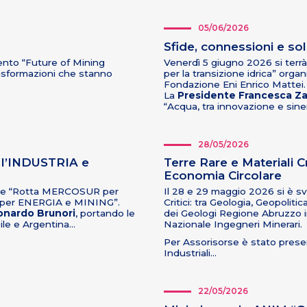
05/06/2026
Sfide, connessioni e solu
ento “Future of Mining
Venerdì 5 giugno 2026 si terrà
trasformazioni che stanno
per la transizione idrica” org
Fondazione Eni Enrico Mattei.
La
Presidente Francesca Za
“Acqua, tra innovazione e sine
28/05/2026
l’INDUSTRIA e
Terre Rare e Materiali Cr
Economia Circolare
riale “Rotta MERCOSUR per
Il 28 e 29 maggio 2026 si è sv
per ENERGIA e MINING”.
Critici: tra Geologia, Geopolit
onardo Brunori
, portando le
dei Geologi Regione Abruzzo i
ile e Argentina…
Nazionale Ingegneri Minerari.
Per Assorisorse è stato presen
Industriali…
22/05/2026