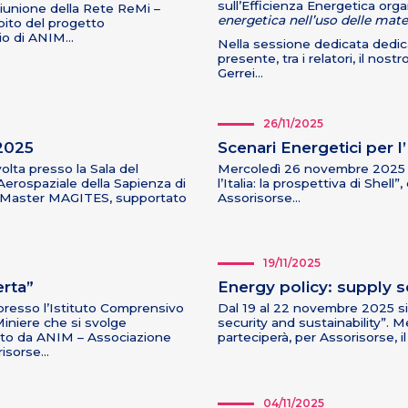
sull’Efficienza Energetica organ
iunione della Rete ReMi –
energetica nell’uso delle mate
bito del progetto
nio di ANIM…
Nella sessione dedicata dedica
presente, tra i relatori, il nostr
Gerrei…
26/11/2025
2025
Scenari Energetici per l’I
lta presso la Sala del
Mercoledì 26 novembre 2025 s
Aerospaziale della Sapienza di
l’Italia: la prospettiva di Shel
el Master MAGITES, supportato
Assorisorse…
19/11/2025
erta”
Energy policy: supply se
 presso l’Istituto Comprensivo
Dal 19 al 22 novembre 2025 si 
Miniere che si svolge
security and sustainability”. Me
zato da ANIM – Associazione
parteciperà, per Assorisorse, i
risorse…
04/11/2025