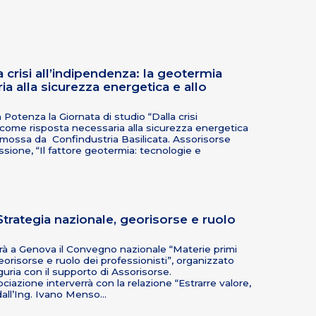
a crisi all’indipendenza: la geotermia
a alla sicurezza energetica e allo
 Potenza la Giornata di studio “Dalla crisi
 come risposta necessaria alla sicurezza energetica
promossa da Confindustria Basilicata. Assorisorse
sione, “Il fattore geotermia: tecnologie e
Strategia nazionale, georisorse e ruolo
rà a Genova il Convegno nazionale “Materie primi
georisorse e ruolo dei professionisti”, organizzato
iguria con il supporto di Assorisorse.
ssociazione interverrà con la relazione “Estrarre valore,
dall’Ing. Ivano Menso…