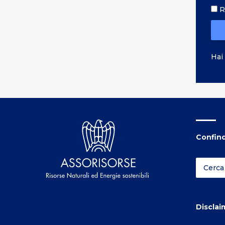
R
Hai
Confind
Disclai