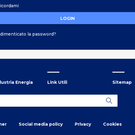
icordami
LOGIN
 dimenticato la password?
ustria Energia
Link Utili
Sitemap
mer
Social media policy
Privacy
Cookies